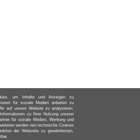
kies, um Inhalte und Anzeigen zu
ktionen für soziale Medien anbieten zu
ffe auf unsere Website zu analysieren.
nformationen zu Ihrer Nutzung unserer
rtner für soziale Medien, Werbung und
weiteren werden rein technische Cookies
nktion der Webseite zu gewährleisten,
rbar.