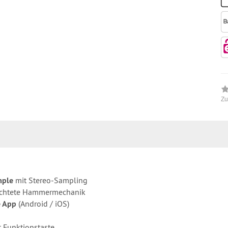
Zu
mple
mit Stereo-Sampling
ichtete Hammermechanik
e App
(Android / iOS)
 Funktionstaste