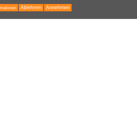
Ablehnen
Annehmen
rmationen
Bac
to
Top
NHALT