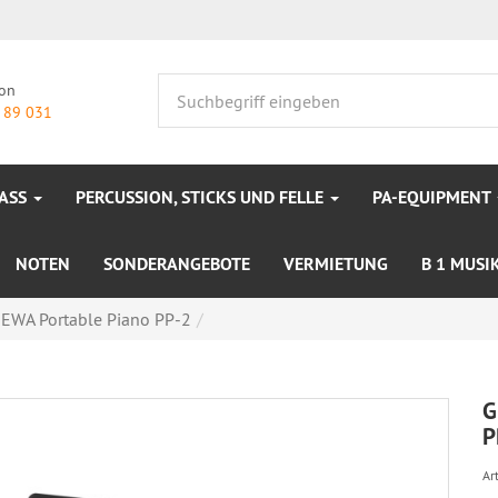
fon
 89 031
BASS
PERCUSSION, STICKS UND FELLE
PA-EQUIPMENT
NOTEN
SONDERANGEBOTE
VERMIETUNG
B 1 MUSI
EWA Portable Piano PP-2
G
P
Art