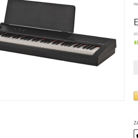
He
zz
Z