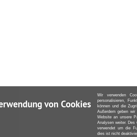
Wir verwenden Coo
erwendung von Cookies
personalisieren, Fun
können und die Zugri
Außerdem geben wir I
Website an unsere Pa
Analysen weiter. Des 
verwendet um die Fu
dies ist nicht deaktivie