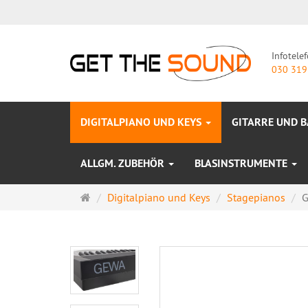
Infotele
030 319
DIGITALPIANO UND KEYS
GITARRE UND 
ALLGM. ZUBEHÖR
BLASINSTRUMENTE
Startseite
Digitalpiano und Keys
Stagepianos
G