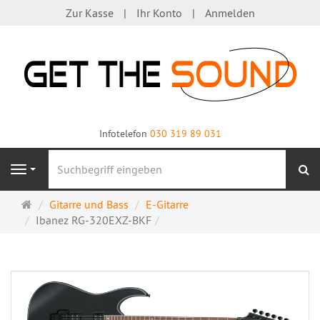
Zur Kasse
Ihr Konto
Anmelden
Infotelefon
030 319 89 031
S
Navigation
Startseite
Gitarre und Bass
E-Gitarre
Ibanez RG-320EXZ-BKF