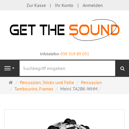
Zur Kasse
Ihr Konto
Anmelden
Infotelefon
030 319 89 031
S
Navigation
Startseite
Percussion, Sticks und Felle
Percussion
Tambourins, Frames
Meinl TA2BK-WHM