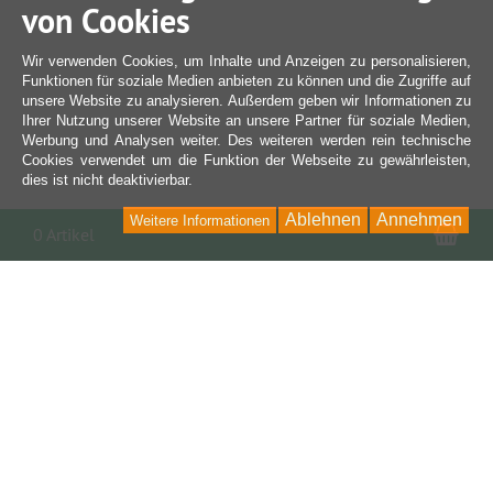
von Cookies
Wir verwenden Cookies, um Inhalte und Anzeigen zu personalisieren,
Funktionen für soziale Medien anbieten zu können und die Zugriffe auf
unsere Website zu analysieren. Außerdem geben wir Informationen zu
Ihrer Nutzung unserer Website an unsere Partner für soziale Medien,
Werbung und Analysen weiter. Des weiteren werden rein technische
Cookies verwendet um die Funktion der Webseite zu gewährleisten,
dies ist nicht deaktivierbar.
Ablehnen
Annehmen
Weitere Informationen
War
0 Artikel