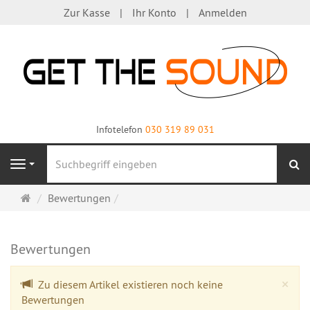
Zur Kasse
Ihr Konto
Anmelden
Infotelefon
030 319 89 031
S
Navigation
Startseite
Bewertungen
Bewertungen
Cl
×
Zu diesem Artikel existieren noch keine
Bewertungen