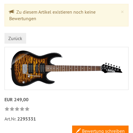
Cl
×
Zu diesem Artikel existieren noch keine
Bewertungen
Zurück
EUR 249,00
Art.Nr.
2295331
Bewertung schreiben