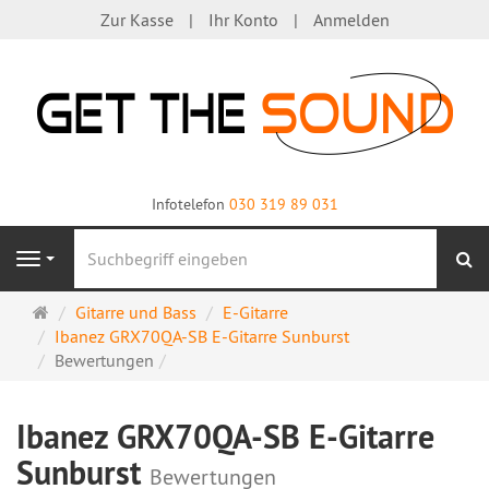
Zur Kasse
Ihr Konto
Anmelden
Infotelefon
030 319 89 031
S
Navigation
Startseite
Gitarre und Bass
E-Gitarre
Ibanez GRX70QA-SB E-Gitarre Sunburst
Bewertungen
Ibanez GRX70QA-SB E-Gitarre
Sunburst
Bewertungen