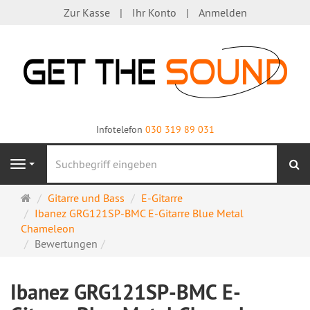
Zur Kasse
Ihr Konto
Anmelden
Infotelefon
030 319 89 031
S
Navigation
Startseite
Gitarre und Bass
E-Gitarre
Ibanez GRG121SP-BMC E-Gitarre Blue Metal
Chameleon
Bewertungen
Ibanez GRG121SP-BMC E-