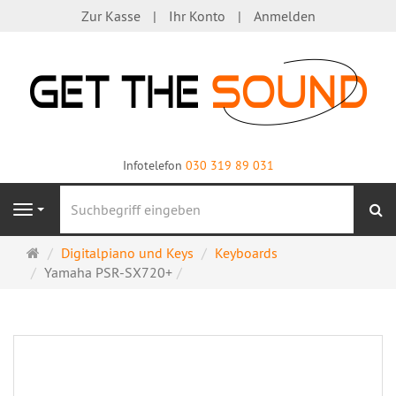
Zur Kasse
Ihr Konto
Anmelden
Infotelefon
030 319 89 031
S
Navigation
Startseite
Digitalpiano und Keys
Keyboards
Yamaha PSR-SX720+